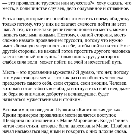
— это проявление трусости или мужества?», хочу сказать, что
месть, в большинстве случаев, дело обдуманное и отчаянное.
Есть люди, которые не способны отомстить своему обидчику
только потому, что у них не хватает смелости пойти на этот
шаг. А тех, кто все-таки решительно пошел на месть, можно
назвать смелыми людьми. Поэтому, с одной стороны, месть
сложно назвать проявлением трусости, потому что нужно
иметь большую уверенность в себе, чтобы пойти на это. Но с
другой стороны, не каждый готов простить другого человека
за его скверный поступок. Только лишь трус, у которого
слабая сила воли, может пойти на злой и нечестный путь.
Месть – это проявление мужества? Я думаю, что нет, потому
что мужество для меня – это как раз способность человека
преодолеть самого себя, свои страхи, свои эмоции. Человек,
который готов забыть все обиды и отпустить свой гнев, даже
не беря во внимание доброту и великодушие, будет
называться мужественным и стойким.
Вспомним произведение Пушкина «Капитанская дочка».
Ярким примером проявления мести является поступок
Швабрина по отношении к Маше Мироновой. Когда Гринев
читал свои стихи, которые были адресованы Маше, Швабрин
начал насмехаться над ними и говорить о них плохие слова.