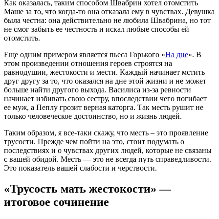
Как оказалась, таким способом Швабрин хотел отомстить
Маше за то, что когда-то она отказала ему в чувствах. Девушка
была честна: она действительно не любила Швабрина, но тот
не смог забыть ее честность и искал любые способы ей
отомстить.
Еще одним примером является пьеса Горького «
На дне
». В
этом произведении отношения героев строятся на
равнодушии, жестокости и мести. Каждый начинает мстить
друг другу за то, что оказался на дне этой жизни и не может
больше найти другого выхода. Василиса из-за ревности
начинает избивать свою сестру, впоследствии чего погибает
ее муж, а Пеплу грозит верная каторга. Так месть рушит не
только человеческое достоинство, но и жизнь людей.
Таким образом, я все-таки скажу, что месть – это проявление
трусости. Прежде чем пойти на это, стоит подумать о
последствиях и о чувствах других людей, которые не связаны
с вашей обидой. Месть — это не всегда путь справедливости.
Это показатель вашей слабости и черствости.
«Трусость мать жестокости» —
итоговое сочинение