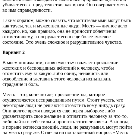
убивает его за предательство, как врага. Он совершает месть
во имя справедливости.
Таким образом, можно сказать, что мстительными могут быть
как трусы, так и мужественные люди. Месть — личное дело
каждого, но, как правило, она не приносит облегчения
отомстившему, а погружает его в еще более тяжелое
состояние. Это очень сложное и разрушительное чувство.
Вариант 2
В моем понимании, слово «месть» означает проявление
жестоких и беспощадных действий к человеку, чтобы
отомстить ему за какую-либо обиду, ненависть или
оскорбление и заставить этого человека испытывать
страдание и боль.
Месть – это, конечно же, проявление зла, которое
осуществляется несправедливым путем. Стоит учесть, что
некоторые люди не решаются отомстить кому-нибудь сразу.
Они долгое время находятся еще перед выбором: либо
удовлетворить свое желание и отплатить человеку за что-то,
либо найти в себе силы и простить этого человека. А иногда,
в порыве всплеска эмоций, люди, не раздумывая, могут пойти
на месть сразу же. Отвечая на поставленный вопрос: «Месть