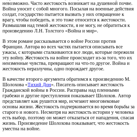
невозможно. Часто жестокость возникает на душевной почве.
Война уносит с собой многого. Посылая на военные действия
солдат, государство пытается вызвать у них отвращение к
врагу, чтобы победить, и это тоже относится к жестокости.
Размышляя над темой жестокости, я не могу, не обратиться к
произведению Л.Н. Толстого «Война и мир».
В этом романе рассказывается о войне России против
Франции. Автора во всех частях пытается описывать все
ужасы, с которыми сталкиваются все люди, которые пережили
эту войну. Жестокость на войне происходит из-за того, что их
неизменные чувства, превращают на что-то другое. Война и
жестокость неразлучны, одно порождает другое.
В качестве второго аргумента обратимся к произведению М.
Шолохова «
Тихий Дон
». Писатель описывает жестокость
Гражданской войны в России. Расправы над пленными
грабежи и другие преступления показывает Шолохов. Автор
представляет как рушится мир, исчезают многовековые
основы жизни. Жестокость подчеркивается во время борьбы за
старого и нового. Несмотря на жестокость истории у человека
есть выбор, поэтому он может отказаться от нападения, спасая
жизнь. Произведение Шолохова показывает, что жестокость
уместна на войне.