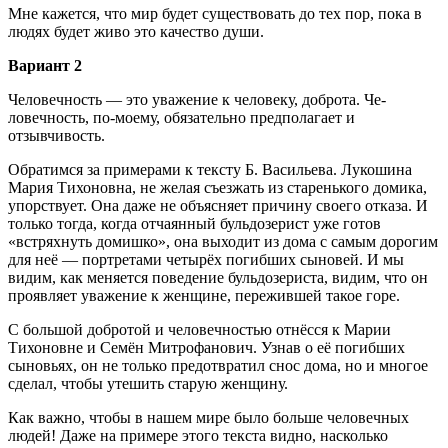
Мне кажется, что мир будет существовать до тех пор, пока в
людях будет живо это качество души.
Вариант 2
Человечность — это уважение к человеку, доброта. Че­
ловечность, по-моему, обязательно предполагает и
отзывчивость.
Обратимся за примерами к тексту Б. Васильева. Лукошина
Мария Тихоновна, не желая съезжать из старенького домика,
упорствует. Она даже не объясняет причину своего отказа. И
только тогда, когда отчаянный бульдозерист уже готов
«встряхнуть домишко», она выходит из дома с самым дорогим
для неё — портретами четырёх погибших сыновей. И мы
видим, как меняется поведение бульдозериста, видим, что он
проявляет уважение к женщине, пережившей такое горе.
С большой добротой и человечностью отнёсся к Марии
Тихоновне и Семён Митрофанович. Узнав о её погибших
сыновьях, он не только предотвратил снос дома, но и многое
сделал, чтобы утешить старую женщину.
Как важно, чтобы в нашем мире было больше человеч­ных
людей! Даже на примере этого текста видно, насколько