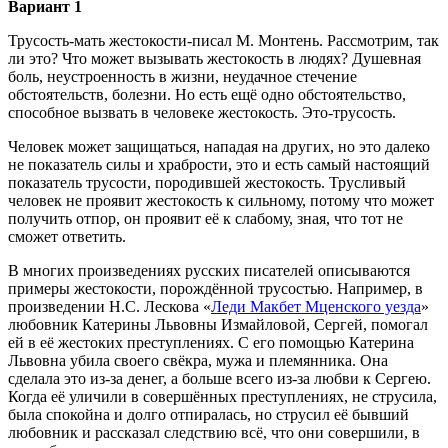
Вариант 1
Трусость-мать жестокости-писал М. Монтень. Рассмотрим, так
ли это? Что может вызывать жестокость в людях? Душевная
боль, неустроенность в жизни, неудачное стечение
обстоятельств, болезни. Но есть ещё одно обстоятельство,
способное вызвать в человеке жестокость. Это-трусость.
Человек может защищаться, нападая на других, но это далеко
не показатель силы и храбрости, это и есть самый настоящий
показатель трусости, породившей жестокость. Трусливый
человек не проявит жестокость к сильному, потому что может
получить отпор, он проявит её к слабому, зная, что тот не
сможет ответить.
В многих произведениях русских писателей описываются
примеры жестокости, порождённой трусостью. Например, в
произведении Н.С. Лескова «
Леди Макбет Мценского уезда
»
любовник Катерины Львовны Измайловой, Сергей, помогал
ей в её жестоких преступлениях. С его помощью Катерина
Львовна убила своего свёкра, мужа и племянника. Она
сделала это из-за денег, а больше всего из-за любви к Сергею.
Когда её уличили в совершённых преступлениях, не струсила,
была спокойна и долго отпиралась, но струсил её бывший
любовник и рассказал следствию всё, что они совершили, в