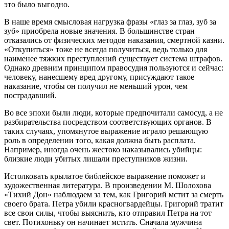
это было выгодно.
В наше время смысловая нагрузка фразы «глаз за глаз, зуб за
зуб» приобрела новые значения. В большинстве стран
отказались от физических методов наказания, смертной казни.
«Откупиться» тоже не всегда получиться, ведь только для
наименее тяжких преступлений существует система штрафов.
Однако древним принципом правосудия пользуются и сейчас:
человеку, нанесшему вред другому, присуждают такое
наказание, чтобы он получил не меньший урон, чем
пострадавший.
Во все эпохи были люди, которые предпочитали самосуд, а не
разбирательства посредством соответствующих органов. В
таких случаях, упомянутое выражение играло решающую
роль в определении того, какая должна быть расплата.
Например, иногда очень жестоко наказывались убийцы:
близкие люди убитых лишали преступников жизни.
Истолковать крылатое библейское выражение поможет и
художественная литература. В произведении М. Шолохова
«Тихий Дон» наблюдаем за тем, как Григорий мстит за смерть
своего брата. Петра убили красногвардейцы. Григорий тратит
все свои силы, чтобы выяснить, кто отправил Петра на тот
свет. Потихоньку он начинает мстить. Сначала мужчина