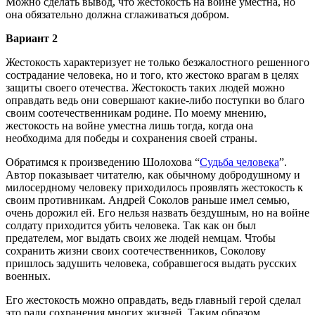
Можно сделать вывод, что жестокость на войне уместна, но
она обязательно должна сглаживаться добром.
Вариант 2
Жестокость характеризует не только безжалостного решенного
сострадание человека, но и того, кто жестоко врагам в целях
защиты своего отечества. Жестокость таких людей можно
оправдать ведь они совершают какие-либо поступки во благо
своим соотечественникам родине. По моему мнению,
жестокость на войне уместна лишь тогда, когда она
необходима для победы и сохранения своей страны.
Обратимся к произведению Шолохова “
Судьба человека
”.
Автор показывает читателю, как обычному добродушному и
милосердному человеку приходилось проявлять жестокость к
своим противникам. Андрей Соколов раньше имел семью,
очень дорожил ей. Его нельзя назвать бездушным, но на войне
солдату приходится убить человека. Так как он был
предателем, мог выдать своих же людей немцам. Чтобы
сохранить жизни своих соотечественников, Соколову
пришлось задушить человека, собравшегося выдать русских
военных.
Его жестокость можно оправдать, ведь главный герой сделал
это ради сохранения многих жизней. Таким образом,