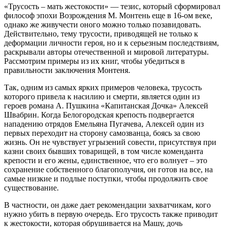
«Трусость – мать жестокости» — тезис, который сформировал
философ эпохи Возрождения М. Монтень еще в 16-ом веке,
однако же живучести оного можно только позавидовать.
Действительно, тему трусости, приводящей не только к
деформации личности героя, но и к серьезным последствиям,
раскрывали авторы отечественной и мировой литературы.
Рассмотрим примеры из их книг, чтобы убедиться в
правильности заключения Монтеня.
Так, одним из самых ярких примеров человека, трусость
которого привела к насилию и смерти, является один из
героев романа А. Пушкина «Капитанская Дочка» Алексей
Швабрин. Когда Белогородская крепость подвергается
нападению отрядов Емельяна Пугачева, Алексей один из
первых переходит на сторону самозванца, боясь за свою
жизнь. Он не чувствует угрызений совести, присутствуя при
казни своих бывших товарищей, в том числе коменданта
крепости и его жены, единственное, что его волнует – это
сохранение собственного благополучия, он готов на все, на
самые низкие и подлые поступки, чтобы продолжить свое
существование.
В частности, он даже дает рекомендации захватчикам, кого
нужно убить в первую очередь. Его трусость также приводит
к жестокости, которая обрушивается на Машу, дочь