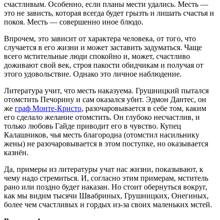
счастливым. Особенно, если планы мести удались. Месть —
это не зависть, которая всегда будет грызть и лишать счастья и
покоя. Месть — совершенно иное блюдо.
Впрочем, это зависит от характера человека, от того, что
случается в его жизни и может заставить задуматься. Чаще
всего мстительные люди спокойно и, может, счастливо
доживают свой век, строя пакости обидчикам и получая от
этого удовольствие. Однако это личное наблюдение.
Литература учит, что месть наказуема. Грушницкий пытался
отомстить Печорину и сам оказался убит. Эдмон Дантес, он
же
граф Монте-Кристо
, разочаровывается в себе том, каким
его сделало желание отомстить. Он глубоко несчастлив, и
только любовь Гайде приводит его в чувство. Купец
Калашников, чья месть благородна (отомстил насильнику
жены) не разочаровывается в этом поступке, но оказывается
казнён.
Да, примеры из литературы учат нас жизни, показывают, к
чему надо стремиться. И, согласно этим примерам, мститель
рано или поздно будет наказан. Но стоит обернуться вокруг,
как мы видим тысячи Швабриных, Грушницких, Онегиных,
более чем счастливых и гордых из-за своих маленьких мстей.