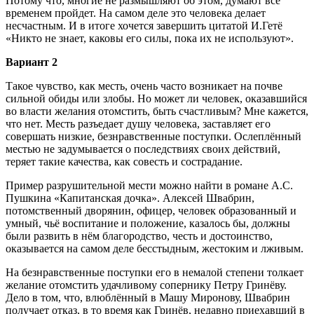
Потому что, многие не размышляют об этом, думают все
временем пройдет. На самом деле это человека делает
несчастным. И в итоге хочется завершить цитатой И.Гетё
«Никто не знает, каковы его силы, пока их не используют».
Вариант 2
Такое чувство, как месть, очень часто возникает на почве
сильной обиды или злобы. Но может ли человек, оказавшийся
во власти желания отомстить, быть счастливым? Мне кажется,
что нет. Месть разъедает душу человека, заставляет его
совершать низкие, безнравственные поступки. Ослеплённый
местью не задумывается о последствиях своих действий,
теряет такие качества, как совесть и сострадание.
Пример разрушительной мести можно найти в романе А.С.
Пушкина «Капитанская дочка». Алексей Швабрин,
потомственный дворянин, офицер, человек образованный и
умный, чьё воспитание и положение, казалось бы, должны
были развить в нём благородство, честь и достоинство,
оказывается на самом деле бесстыдным, жестоким и лживым.
На безнравственные поступки его в немалой степени толкает
желание отомстить удачливому сопернику Петру Гринёву.
Дело в том, что, влюблённый в Машу Миронову, Швабрин
получает отказ, в то время как Гринёв, недавно приехавший в