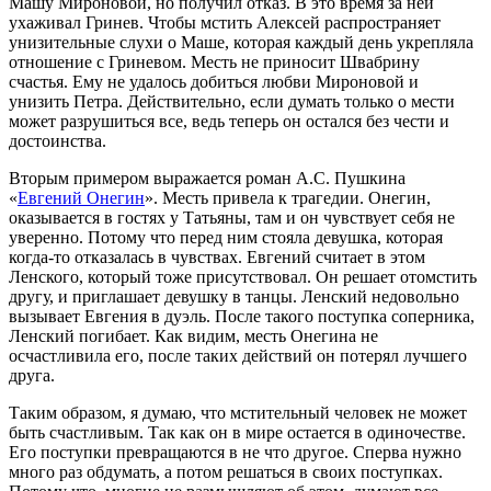
Машу Мироновой, но получил отказ. В это время за ней
ухаживал Гринев. Чтобы мстить Алексей распространяет
унизительные слухи о Маше, которая каждый день укрепляла
отношение с Гриневом. Месть не приносит Швабрину
счастья. Ему не удалось добиться любви Мироновой и
унизить Петра. Действительно, если думать только о мести
может разрушиться все, ведь теперь он остался без чести и
достоинства.
Вторым примером выражается роман А.С. Пушкина
«
Евгений Онегин
». Месть привела к трагедии. Онегин,
оказывается в гостях у Татьяны, там и он чувствует себя не
уверенно. Потому что перед ним стояла девушка, которая
когда-то отказалась в чувствах. Евгений считает в этом
Ленского, который тоже присутствовал. Он решает отомстить
другу, и приглашает девушку в танцы. Ленский недовольно
вызывает Евгения в дуэль. После такого поступка соперника,
Ленский погибает. Как видим, месть Онегина не
осчастливила его, после таких действий он потерял лучшего
друга.
Таким образом, я думаю, что мстительный человек не может
быть счастливым. Так как он в мире остается в одиночестве.
Его поступки превращаются в не что другое. Сперва нужно
много раз обдумать, а потом решаться в своих поступках.