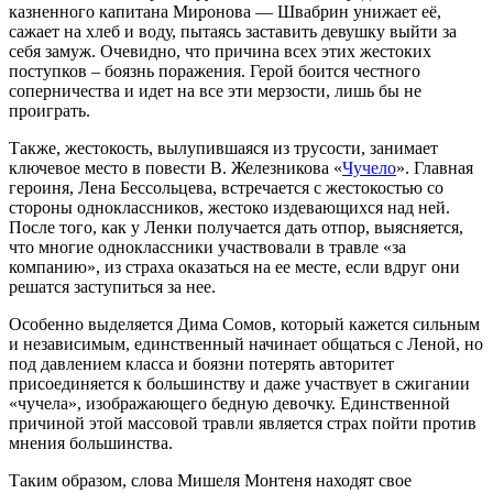
казненного капитана Миронова — Швабрин унижает её,
сажает на хлеб и воду, пытаясь заставить девушку выйти за
себя замуж. Очевидно, что причина всех этих жестоких
поступков – боязнь поражения. Герой боится честного
соперничества и идет на все эти мерзости, лишь бы не
проиграть.
Также, жестокость, вылупившаяся из трусости, занимает
ключевое место в повести В. Железникова «
Чучело
». Главная
героиня, Лена Бессольцева, встречается с жестокостью со
стороны одноклассников, жестоко издевающихся над ней.
После того, как у Ленки получается дать отпор, выясняется,
что многие одноклассники участвовали в травле «за
компанию», из страха оказаться на ее месте, если вдруг они
решатся заступиться за нее.
Особенно выделяется Дима Сомов, который кажется сильным
и независимым, единственный начинает общаться с Леной, но
под давлением класса и боязни потерять авторитет
присоединяется к большинству и даже участвует в сжигании
«чучела», изображающего бедную девочку. Единственной
причиной этой массовой травли является страх пойти против
мнения большинства.
Таким образом, слова Мишеля Монтеня находят свое