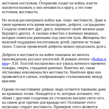
жестоким поступкам. Отправляя солдат на войну, власти
пытаются вызвать у них ненависть к врагу, а это тоже
источник жестокости.
Но нельзя рассматривать войну как «пир» жестокости. Даже в
такие времена есть время милосердию, доброте, состраданию.
Солдаты помогают друг другу, жертвуют своей жизнью ради
будущего других. А сколько известно о военных медиках,
которые помогали ранеными под свистом пуль. Женщины без
мужской поддержки воспитывали детей, причем не только
своих. Список проявлений доброты можно продолжать долго.
Доброта и жестокость на войне показаны во многих
произведениях русских писателей. В романе-эпопее «
Война и
мир
» Л.Н. Толстой воспроизвел все ужасы военного времени:
пожары, смерть, страдания раненых. Конечно же, такая
обстановка невозможна без жестокости. Наиболее ярко она
проявляется в сценах, изображающих столкновениях между
врагами.
Однако по-настоящему добрые люди остаются таковыми даже
на кровавых полях. Находятся и те, которые осознают, что
лбами с другими солдатами их столкнули высшие света сего,
на самом деле причин для вражды нет. Осознание этого
несколько стирает жестокость. Примером этого являются