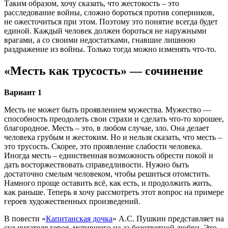
Таким образом, хочу сказать, что жестокость – это
расследование войны, сложно бороться против соперников,
не ожесточиться при этом. Поэтому это понятие всегда будет
единой. Каждый человек должен бороться не наружными
врагами, а со своими недостатками, гнавшие лишнюю
раздражение из войны. Только тогда можно изменять что-то.
«Месть как трусость» — сочинение
Вариант 1
Месть не может быть проявлением мужества. Мужество —
способность преодолеть свои страхи и сделать что-то хорошее,
благородное. Месть – это, в любом случае, зло. Она делает
человека грубым и жестоким. Но и нельзя сказать, что месть –
это трусость. Скорее, это проявление слабости человека.
Иногда месть – единственная возможность обрести покой и
дать восторжествовать справедливости. Нужно быть
достаточно смелым человеком, чтобы решиться отомстить.
Намного проще оставить всё, как есть, и продолжить жить,
как раньше. Теперь я хочу рассмотреть этот вопрос на примере
героев художественных произведений.
В повести «
Капитанская дочка
» А.С. Пушкин представляет на
суд читателя героя, мстившего из-за безответной любви. Это