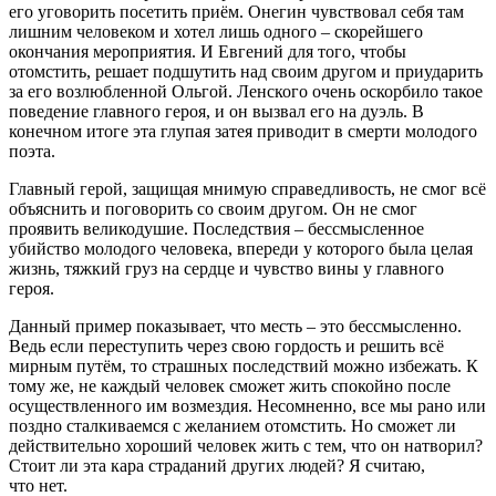
его уговорить посетить приём. Онегин чувствовал себя там
лишним человеком и хотел лишь одного – скорейшего
окончания мероприятия. И Евгений для того, чтобы
отомстить, решает подшутить над своим другом и приударить
за его возлюбленной Ольгой. Ленского очень оскорбило такое
поведение главного героя, и он вызвал его на дуэль. В
конечном итоге эта глупая затея приводит в смерти молодого
поэта.
Главный герой, защищая мнимую справедливость, не смог всё
объяснить и поговорить со своим другом. Он не смог
проявить великодушие. Последствия – бессмысленное
убийство молодого человека, впереди у которого была целая
жизнь, тяжкий груз на сердце и чувство вины у главного
героя.
Данный пример показывает, что месть – это бессмысленно.
Ведь если переступить через свою гордость и решить всё
мирным путём, то страшных последствий можно избежать. К
тому же, не каждый человек сможет жить спокойно после
осуществленного им возмездия. Несомненно, все мы рано или
поздно сталкиваемся с желанием отомстить. Но сможет ли
действительно хороший человек жить с тем, что он натворил?
Стоит ли эта кара страданий других людей? Я считаю,
что нет.