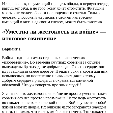
Итак, человек, не умеющий прощать обиды, в первую очередь
разрушает себя, а не того, кому хочет отомстить. Живущий
местью не может обрести полноценного счастья. Только
человек, способный жертвовать своими интересами,
имеющий власть над своим гневом, может быть счастлив.
«Уместна ли жестокость на войне» —
итоговое сочинение
Вариант 1
Война – одно из самых страшных человеческих
«изобретений». Во времена смутных событий за оружие
вынуждены браться даже добрые люди. Скрепя сердце, они
идут защищать самое дорогое. Пачкать руки в крови для них
невыносимо, но постепенно привыкают даже к этому.
Добрым сердцам приходится покрываться каменной
оболочкой. Что уж говорить про злых людей?
Я считаю, что жестокость на войне не просто уместна, такие
события без нее просто невозможны. Часто ведь жестокость
возникает на психологической почве. Война уносит с собой
жизни многих людей. Их близкие часто загораются жаждой
мести, понимая, что терять им больше нечего. Это толкает к