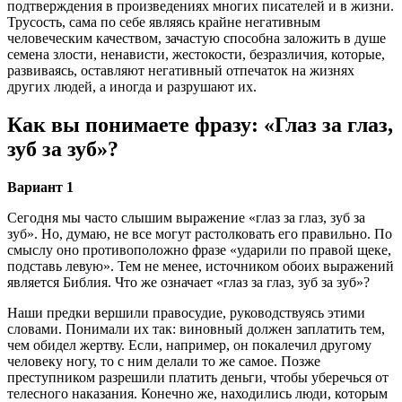
подтверждения в произведениях многих писателей и в жизни.
Трусость, сама по себе являясь крайне негативным
человеческим качеством, зачастую способна заложить в душе
семена злости, ненависти, жестокости, безразличия, которые,
развиваясь, оставляют негативный отпечаток на жизнях
других людей, а иногда и разрушают их.
Как вы понимаете фразу: «Глаз за глаз,
зуб за зуб»?
Вариант 1
Сегодня мы часто слышим выражение «глаз за глаз, зуб за
зуб». Но, думаю, не все могут растолковать его правильно. По
смыслу оно противоположно фразе «ударили по правой щеке,
подставь левую». Тем не менее, источником обоих выражений
является Библия. Что же означает «глаз за глаз, зуб за зуб»?
Наши предки вершили правосудие, руководствуясь этими
словами. Понимали их так: виновный должен заплатить тем,
чем обидел жертву. Если, например, он покалечил другому
человеку ногу, то с ним делали то же самое. Позже
преступником разрешили платить деньги, чтобы уберечься от
телесного наказания. Конечно же, находились люди, которым