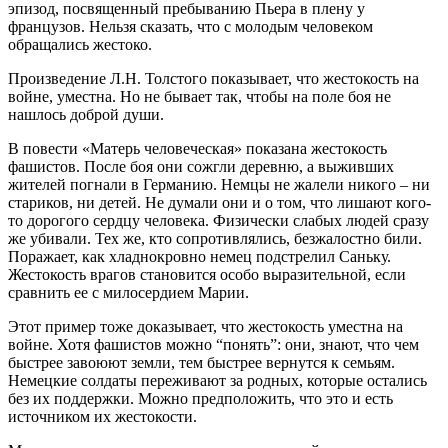
эпизод, посвященный пребыванию Пьера в плену у
французов. Нельзя сказать, что с молодым человеком
обращались жестоко.
Произведение Л.Н. Толстого показывает, что жестокость на
войне, уместна. Но не бывает так, чтобы на поле боя не
нашлось доброй души.
В повести «Матерь человеческая» показана жестокость
фашистов. После боя они сожгли деревню, а выживших
жителей погнали в Германию. Немцы не жалели никого – ни
стариков, ни детей. Не думали они и о том, что лишают кого-
то дорогого сердцу человека. Физически слабых людей сразу
же убивали. Тех же, кто сопротивлялись, безжалостно били.
Поражает, как хладнокровно немец подстрелил Саньку.
Жестокость врагов становится особо выразительной, если
сравнить ее с милосердием Марии.
Этот пример тоже доказывает, что жестокость уместна на
войне. Хотя фашистов можно “понять”: они, знают, что чем
быстрее завоюют земли, тем быстрее вернутся к семьям.
Немецкие солдаты переживают за родных, которые остались
без их поддержки. Можно предположить, что это и есть
источником их жестокости.