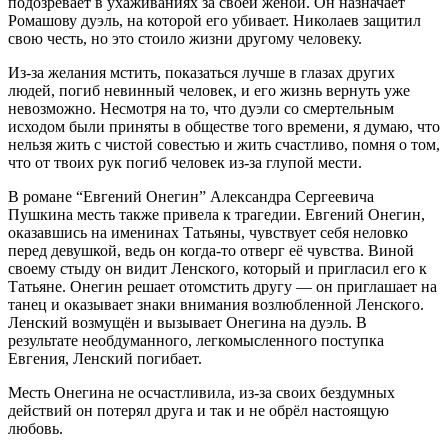
подозревает в ухаживаниях за своей женой. Он назначает
Ромашову дуэль, на которой его убивает. Николаев защитил
свою честь, но это стоило жизни другому человеку.
Из-за желания мстить, показаться лучше в глазах других
людей, погиб невинный человек, и его жизнь вернуть уже
невозможно. Несмотря на то, что дуэли со смертельным
исходом были приняты в обществе того времени, я думаю, что
нельзя жить с чистой совестью и жить счастливо, помня о том,
что от твоих рук погиб человек из-за глупой мести.
В романе “Евгений Онегин” Александра Сергеевича
Пушкина месть также привела к трагедии. Евгений Онегин,
оказавшись на именинах Татьяны, чувствует себя неловко
перед девушкой, ведь он когда-то отверг её чувства. Виной
своему стыду он видит Ленского, который и пригласил его к
Татьяне. Онегин решает отомстить другу — он приглашает на
танец и оказывает знаки внимания возлюбленной Ленского.
Ленский возмущён и вызывает Онегина на дуэль. В
результате необдуманного, легкомысленного поступка
Евгения, Ленский погибает.
Месть Онегина не осчастливила, из-за своих бездумных
действий он потерял друга и так и не обрёл настоящую
любовь.