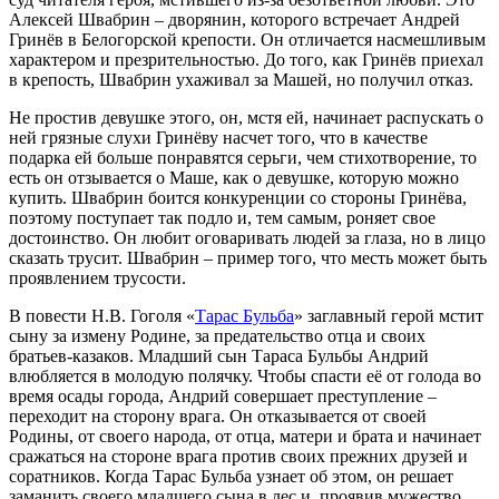
Алексей Швабрин – дворянин, которого встречает Андрей
Гринёв в Белогорской крепости. Он отличается насмешливым
характером и презрительностью. До того, как Гринёв приехал
в крепость, Швабрин ухаживал за Машей, но получил отказ.
Не простив девушке этого, он, мстя ей, начинает распускать о
ней грязные слухи Гринёву насчет того, что в качестве
подарка ей больше понравятся серьги, чем стихотворение, то
есть он отзывается о Маше, как о девушке, которую можно
купить. Швабрин боится конкуренции со стороны Гринёва,
поэтому поступает так подло и, тем самым, роняет свое
достоинство. Он любит оговаривать людей за глаза, но в лицо
сказать трусит. Швабрин – пример того, что месть может быть
проявлением трусости.
В повести Н.В. Гоголя «
Тарас Бульба
» заглавный герой мстит
сыну за измену Родине, за предательство отца и своих
братьев-казаков. Младший сын Тараса Бульбы Андрий
влюбляется в молодую полячку. Чтобы спасти её от голода во
время осады города, Андрий совершает преступление –
переходит на сторону врага. Он отказывается от своей
Родины, от своего народа, от отца, матери и брата и начинает
сражаться на стороне врага против своих прежних друзей и
соратников. Когда Тарас Бульба узнает об этом, он решает
заманить своего младшего сына в лес и, проявив мужество,