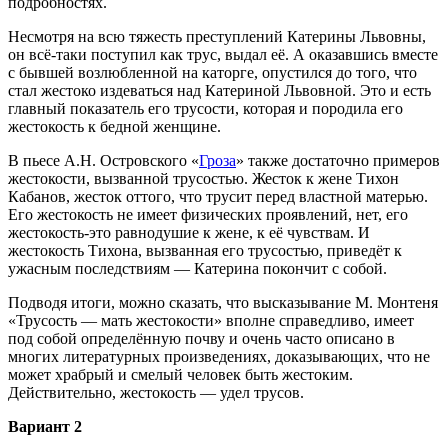
подробностях.
Несмотря на всю тяжесть преступлений Катерины Львовны,
он всё-таки поступил как трус, выдал её. А оказавшись вместе
с бывшей возлюбленной на каторге, опустился до того, что
стал жестоко издеваться над Катериной Львовной. Это и есть
главный показатель его трусости, которая и породила его
жестокость к бедной женщине.
В пьесе А.Н. Островского «
Гроза
» также достаточно примеров
жестокости, вызванной трусостью. Жесток к жене Тихон
Кабанов, жесток оттого, что трусит перед властной матерью.
Его жестокость не имеет физических проявлений, нет, его
жестокость-это равнодушие к жене, к её чувствам. И
жестокость Тихона, вызванная его трусостью, приведёт к
ужасным последствиям — Катерина покончит с собой.
Подводя итоги, можно сказать, что высказывание М. Монтеня
«Трусость — мать жестокости» вполне справедливо, имеет
под собой определённую почву и очень часто описано в
многих литературных произведениях, доказывающих, что не
может храбрый и смелый человек быть жестоким.
Действительно, жестокость — удел трусов.
Вариант 2