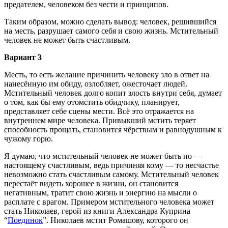
предателем, человеком без чести и принципов.
Таким образом, можно сделать вывод: человек, решившийся
на месть, разрушает самого себя и свою жизнь. Мстительный
человек не может быть счастливым.
Вариант 3
Месть, то есть желание причинить человеку зло в ответ на
нанесённую им обиду, озлобляет, ожесточает людей.
Мстительный человек долго копит злость внутри себя, думает
о том, как бы ему отомстить обидчику, планирует,
представляет себе сцены мести. Всё это отражается на
внутреннем мире человека. Привыкший мстить теряет
способность прощать, становится чёрствым и равнодушным к
чужому горю.
Я думаю, что мстительный человек не может быть по —
настоящему счастливым, ведь причиняя кому — то несчастье
невозможно стать счастливым самому. Мстительный человек
перестаёт видеть хорошее в жизни, он становится
негативным, тратит свою жизнь и энергию на мысли о
расплате с врагом. Примером мстительного человека может
стать Николаев, герой из книги Александра Куприна
“
Поединок
”. Николаев мстит Ромашову, которого он