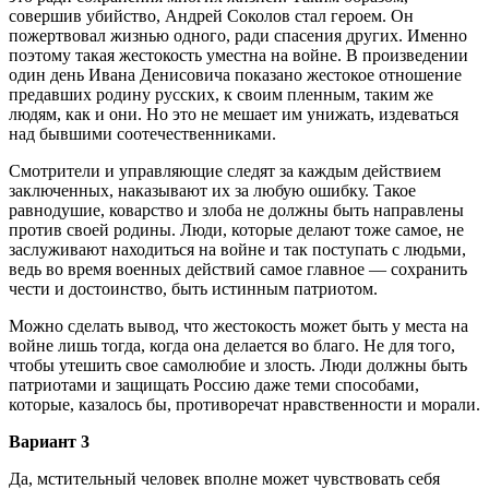
совершив убийство, Андрей Соколов стал героем. Он
пожертвовал жизнью одного, ради спасения других. Именно
поэтому такая жестокость уместна на войне. В произведении
один день Ивана Денисовича показано жестокое отношение
предавших родину русских, к своим пленным, таким же
людям, как и они. Но это не мешает им унижать, издеваться
над бывшими соотечественниками.
Смотрители и управляющие следят за каждым действием
заключенных, наказывают их за любую ошибку. Такое
равнодушие, коварство и злоба не должны быть направлены
против своей родины. Люди, которые делают тоже самое, не
заслуживают находиться на войне и так поступать с людьми,
ведь во время военных действий самое главное — сохранить
чести и достоинство, быть истинным патриотом.
Можно сделать вывод, что жестокость может быть у места на
войне лишь тогда, когда она делается во благо. Не для того,
чтобы утешить свое самолюбие и злость. Люди должны быть
патриотами и защищать Россию даже теми способами,
которые, казалось бы, противоречат нравственности и морали.
Вариант 3
Да, мстительный человек вполне может чувствовать себя