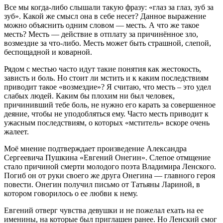
Все мы когда-либо слышали такую фразу: «глаз за глаз, зуб за
зуб». Какой же смысл она в себе несет? Данное выражение
можно объяснить одним словом — месть. А что же такое
месть? Месть — действие в отплату за причинённое зло,
возмездие за что-либо. Месть может быть страшной, слепой,
беспощадной и коварной.
Рядом с местью часто идут такие понятия как жестокость,
зависть и боль. Но стоит ли мстить и к каким последствиям
приводит такое «возмездие»? Я считаю, что месть – это удел
слабых людей. Каким бы плохим ни был человек,
причинивший тебе боль, не нужно его карать за совершенное
деяние, чтобы не уподобляться ему. Часто месть приводит к
ужасным последствиям, о которых «мститель» вскоре очень
жалеет.
Моё мнение подтверждает произведение Александра
Сергеевича Пушкина «Евгений Онегин». Слепое отмщение
стало причиной смерти молодого поэта Владимира Ленского.
Погиб он от руки своего же друга Онегина — главного героя
повести. Онегин получил письмо от Татьяны Лариной, в
котором говорилось о ее любви к нему.
Евгений отверг чувства девушки и не пожелал ехать на ее
именины, на которые был приглашен ранее. Но Ленский смог