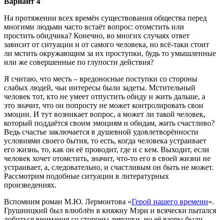
Вариант 4
На протяжении всех времён существования общества перед
многими людьми часто встаёт вопрос: отомстить или
простить обидчика? Конечно, во многих случаях ответ
зависит от ситуации и от самого человека, но всё-таки стоит
ли мстить окружающим за их проступки, будь то умышленные
или же совершенные по глупости действия?
Я считаю, что месть – вредоносные поступки со стороны
слабых людей, чьи интересы были задеты. Мстительный
человек тот, кто не умеет отпустить обиду и жить дальше, а
это значит, что он попросту не может контролировать свои
эмоции. И тут возникает вопрос, а может ли такой человек,
который поддаётся своим эмоциям и обидам, жить счастливо?
Ведь счастье заключается в душевной удовлетворённости
условиями своего бытия, то есть, когда человека устраивает
его жизнь, то, как он её проводит, где и с кем. Выходит, если
человек хочет отомстить, значит, что-то его в своей жизни не
устраивает, а, следовательно, и счастливым он быть не может.
Рассмотрим подобные ситуации в литературных
произведениях.
Вспомним роман М.Ю. Лермонтова «
Герой нашего времени
».
Грушницкий был влюблён в княжну Мэри и всячески пытался
добиться внимания со стороны девушки, но её взоры были