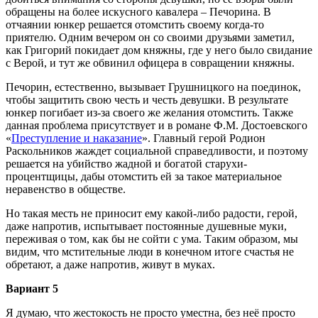
обращены на более искусного кавалера – Печорина. В
отчаянии юнкер решается отомстить своему когда-то
приятелю. Одним вечером он со своими друзьями заметил,
как Григорий покидает дом княжны, где у него было свидание
с Верой, и тут же обвинил офицера в совращении княжны.
Печорин, естественно, вызывает Грушницкого на поединок,
чтобы защитить свою честь и честь девушки. В результате
юнкер погибает из-за своего же желания отомстить. Также
данная проблема присутствует и в романе Ф.М. Достоевского
«
Преступление и наказание
». Главный герой Родион
Раскольников жаждет социальной справедливости, и поэтому
решается на убийство жадной и богатой старухи-
процентщицы, дабы отомстить ей за такое материальное
неравенство в обществе.
Но такая месть не приносит ему какой-либо радости, герой,
даже напротив, испытывает постоянные душевные муки,
переживая о том, как бы не сойти с ума. Таким образом, мы
видим, что мстительные люди в конечном итоге счастья не
обретают, а даже напротив, живут в муках.
Вариант 5
Я думаю, что жестокость не просто уместна, без неё просто