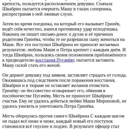
крепость, пользуется расположением девушки. Сначала
Швабрин пытается очернить Машу в глазах соперника,
распространяя о ней лживые слухи.
Затем во время поединка, на который его вызывает Гринёв,
ведёт себя нечестно, нанеся противнику удар исподтишка.
Наконец он пишет письмо-донос о дуэли и её причинах
родителям Гринёва, чтобы те не разрешили сыну жениться на
Маше. Все эти поступки Швабрина не приносят желаемых
результатов: любовь Маши и Петра крепнет с каждым днём. И
тогда Швабрин, пользуясь своим положением приближённого
к предводителю
восстания Пугачёву
, пытается заставить
Машу силой стать его женой.
Он держит девушку под замком, заставляет страдать от голода.
Оказавшись под следствием после поражения восстания,
Швабрин и в тюрьме не оставляет желания отомстить
Гринёву: он бессовестно оговаривает его, обвиняя в
пособничестве Пугачёву. Месть не приносит Швабрину
счастья. Ему не удалось добиться любви Маши Мироновой, не
удалось унизить и уничтожить Петра Гринёва.
Месть обернулась против самого Швабрина С каждым шагом
он падал всё ниже и ниже, каждый новый его поступок
становился всё гнуснее и подлее. В результате офицер стал