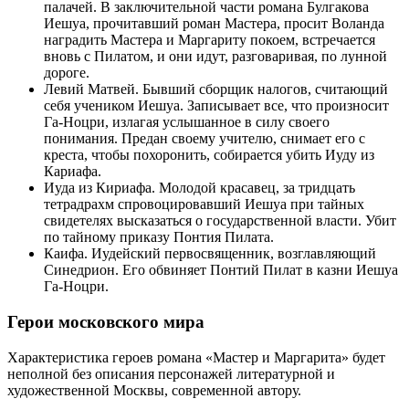
палачей. В заключительной части романа Булгакова
Иешуа, прочитавший роман Мастера, просит Воланда
наградить Мастера и Маргариту покоем, встречается
вновь с Пилатом, и они идут, разговаривая, по лунной
дороге.
Левий Матвей. Бывший сборщик налогов, считающий
себя учеником Иешуа. Записывает все, что произносит
Га-Ноцри, излагая услышанное в силу своего
понимания. Предан своему учителю, снимает его с
креста, чтобы похоронить, собирается убить Иуду из
Кариафа.
Иуда из Кириафа. Молодой красавец, за тридцать
тетрадрахм спровоцировавший Иешуа при тайных
свидетелях высказаться о государственной власти. Убит
по тайному приказу Понтия Пилата.
Каифа. Иудейский первосвященник, возглавляющий
Синедрион. Его обвиняет Понтий Пилат в казни Иешуа
Га-Ноцри.
Герои московского мира
Характеристика героев романа «Мастер и Маргарита» будет
неполной без описания персонажей литературной и
художественной Москвы, современной автору.