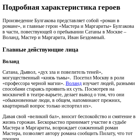
Подробная характеристика героев
Произведение Булгакова представляет собой «роман в
романе», и главные герои «Мастера и Маргариты» Булгакова
в части, повествующей о пребывании Сатаны в Москве –
Воланд, Мастер и Маргарита, Иван Бездомный.
Главные действующие лица
Воланд
Сатана, Дьявол, «дух зла и повелитель теней»,
могущественный «князь тьмы». Посетил Москву в роли
«профессора черной магии».
Воланд
изучает людей, разными
способами стараясь проявить их суть. Посмотрев на
москвичей в театре-варьете, делает вывод о том, что они
«обыкновенные люди, в общем, напоминают прежних,
квартирный вопрос только испортил их».
Давая свой «великий бал», вносит беспокойство и смятение в
жизнь горожан. Бескорыстно принимает участие в судьбе
Мастера и Маргариты, возрождает сожженный роман
Мастера, позволяет автору романа сообщить Пилату, что тот
прощен.