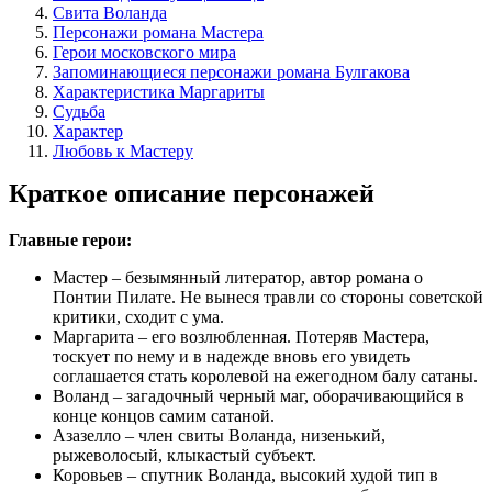
Свита Воланда
Персонажи романа Мастера
Герои московского мира
Запоминающиеся персонажи романа Булгакова
Характеристика Маргариты
Судьба
Характер
Любовь к Мастеру
Краткое описание персонажей
Главные герои:
Мастер – безымянный литератор, автор романа о
Понтии Пилате. Не вынеся травли со стороны советской
критики, сходит с ума.
Маргарита – его возлюбленная. Потеряв Мастера,
тоскует по нему и в надежде вновь его увидеть
соглашается стать королевой на ежегодном балу сатаны.
Воланд – загадочный черный маг, оборачивающийся в
конце концов самим сатаной.
Азазелло – член свиты Воланда, низенький,
рыжеволосый, клыкастый субъект.
Коровьев – спутник Воланда, высокий худой тип в