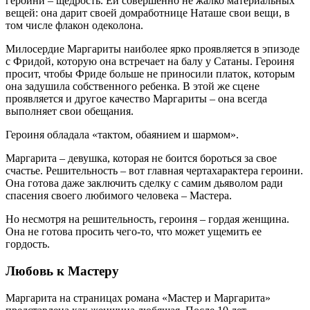
героини – щедрость. Ей совершенно не жалко материальных
вещей: она дарит своей домработнице Наташе свои вещи, в
том числе флакон одеколона.
Милосердие Маргариты наиболее ярко проявляется в эпизоде
с Фридой, которую она встречает на балу у Сатаны. Героиня
просит, чтобы Фриде больше не приносили платок, которым
она задушила собственного ребенка. В этой же сцене
проявляется и другое качество Маргариты – она всегда
выполняет свои обещания.
Героиня обладала «тактом, обаянием и шармом».
Маргарита – девушка, которая не боится бороться за свое
счастье. Решительность – вот главная чертахарактера героини.
Она готова даже заключить сделку с самим дьяволом ради
спасения своего любимого человека – Мастера.
Но несмотря на решительность, героиня – гордая женщина.
Она не готова просить чего-то, что может ущемить ее
гордость.
Любовь к Мастеру
Маргарита на страницах романа «Мастер и Маргарита»