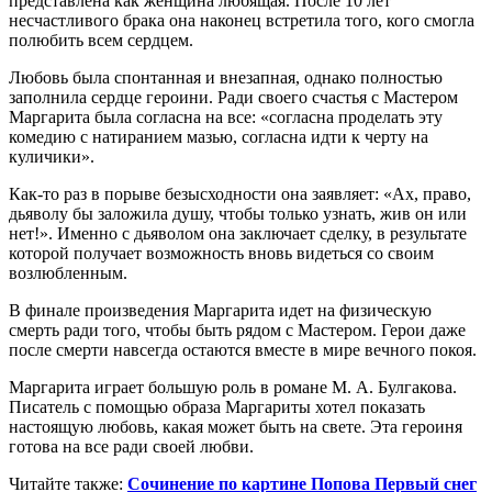
представлена как женщина любящая. После 10 лет
несчастливого брака она наконец встретила того, кого смогла
полюбить всем сердцем.
Любовь была спонтанная и внезапная, однако полностью
заполнила сердце героини. Ради своего счастья с Мастером
Маргарита была согласна на все: «согласна проделать эту
комедию с натиранием мазью, согласна идти к черту на
куличики».
Как-то раз в порыве безысходности она заявляет: «Ах, право,
дьяволу бы заложила душу, чтобы только узнать, жив он или
нет!». Именно с дьяволом она заключает сделку, в результате
которой получает возможность вновь видеться со своим
возлюбленным.
В финале произведения Маргарита идет на физическую
смерть ради того, чтобы быть рядом с Мастером. Герои даже
после смерти навсегда остаются вместе в мире вечного покоя.
Маргарита играет большую роль в романе М. А. Булгакова.
Писатель с помощью образа Маргариты хотел показать
настоящую любовь, какая может быть на свете. Эта героиня
готова на все ради своей любви.
Читайте также:
Сочинение по картине Попова Первый снег