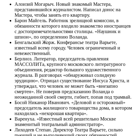
Алоизий Могарыч. Новый знакомый Мастера,
представившийся журналистом. Написал донос на
Мастера, чтобы занять его квартиру.
Барон Майгель. Работник зрелищной комиссии, в
обязанности которого входило знакомство иностранцев
с достопримечательностями столицы. «Наушник и
шпион», по определению Воланда.
Бенгальский Жорж. Конферансье театра Варьете,
известный всему городу. Человек ограниченный и
невежественный.
Берлиоз. Литератор, председатель правления
МАССОЛИТа, крупного московского литературного
объединения, редактор большого художественного
журнала. В разговорах «обнаруживал солидную
эрудицию». Отрицал существование Иисуса Христа, и
утверждал, что человек не может быть «внезапно
смертен». Не поверив предсказанию Воланда о
неожиданной своей смерти, гибнет, попав под трамвай.
Босой Никанор Иванович. «Деловой и осторожный»
председатель жилищного товарищества дома, в котором
находилась «нехорошая квартира».
Варенуха. «Известный всей решительно Москве
знаменитый театральный администратор».
Лиходеев Степан. Директор Театра Варьете, сильно
пьющий и не выполняющий своих обязанностей.