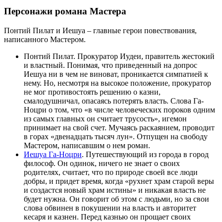
Персонажи романа Мастера
Понтий Пилат и Иешуа – главные герои повествования,
написанного Мастером.
Понтий Пилат. Прокуратор Иудеи, правитель жестокий
и властный. Понимая, что приведенный на допрос
Иешуа ни в чем не виноват, проникается симпатией к
нему. Но, несмотря на высокое положение, прокуратор
не мог противостоять решению о казни,
смалодушничал, опасаясь потерять власть. Слова Га-
Ноцри о том, что «в числе человеческих пороков одним
из самых главных он считает трусость», игемон
принимает на свой счет. Мучаясь раскаянием, проводит
в горах «двенадцать тысяч лун». Отпущен на свободу
Мастером, написавшим о нем роман.
Иешуа Га-Ноцри
. Путешествующий из города в город
философ. Он одинок, ничего не знает о своих
родителях, считает, что по природе своей все люди
добры, и придет время, когда «рухнет храм старой веры
и создастся новый храм истины» и никакая власть не
будет нужна. Он говорит об этом с людьми, но за свои
слова обвинен в покушении на власть и авторитет
кесаря и казнен. Перед казнью он прощает своих