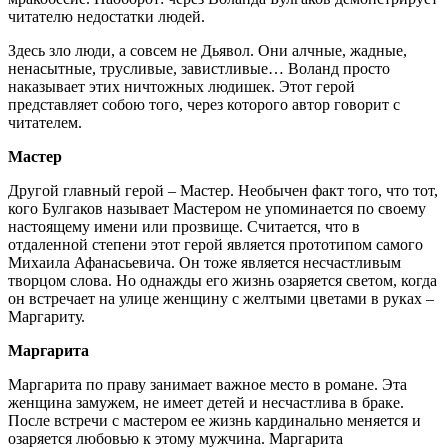
читателю недостатки людей.
Здесь зло люди, а совсем не Дьявол. Они алчные, жадные,
ненасытные, трусливые, завистливые… Воланд просто
наказывает этих ничтожных людишек. Этот герой
представляет собою того, через которого автор говорит с
читателем.
Мастер
Другой главный герой – Мастер. Необычен факт того, что тот,
кого Булгаков называет Мастером не упоминается по своему
настоящему имени или прозвище. Считается, что в
отдаленной степени этот герой является прототипом самого
Михаила Афанасьевича. Он тоже является несчастливым
творцом слова. Но однажды его жизнь озаряется светом, когда
он встречает на улице женщину с желтыми цветами в руках –
Маргариту.
Маргарита
Маргарита по праву занимает важное место в романе. Эта
женщина замужем, не имеет детей и несчастлива в браке.
После встречи с мастером ее жизнь кардинально меняется и
озаряется любовью к этому мужчина. Маргарита