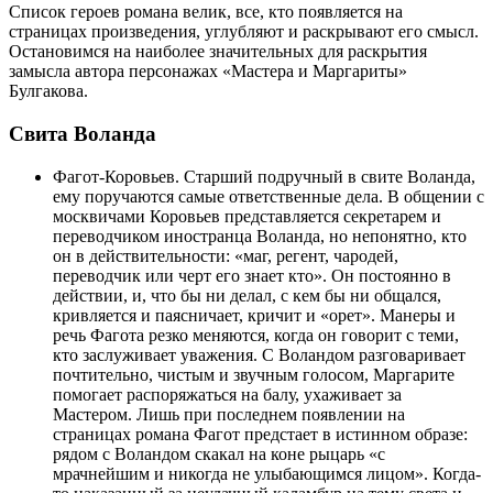
Список героев романа велик, все, кто появляется на
страницах произведения, углубляют и раскрывают его смысл.
Остановимся на наиболее значительных для раскрытия
замысла автора персонажах «Мастера и Маргариты»
Булгакова.
Свита Воланда
Фагот-Коровьев. Старший подручный в свите Воланда,
ему поручаются самые ответственные дела. В общении с
москвичами Коровьев представляется секретарем и
переводчиком иностранца Воланда, но непонятно, кто
он в действительности: «маг, регент, чародей,
переводчик или черт его знает кто». Он постоянно в
действии, и, что бы ни делал, с кем бы ни общался,
кривляется и паясничает, кричит и «орет». Манеры и
речь Фагота резко меняются, когда он говорит с теми,
кто заслуживает уважения. С Воландом разговаривает
почтительно, чистым и звучным голосом, Маргарите
помогает распоряжаться на балу, ухаживает за
Мастером. Лишь при последнем появлении на
страницах романа Фагот предстает в истинном образе:
рядом с Воландом скакал на коне рыцарь «с
мрачнейшим и никогда не улыбающимся лицом». Когда-