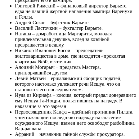
превращает его в вампира.
Григорий Римский – финансовый директор Варьете,
едва не павший жертвой нападения вампира Варенухи
и Геллы.
Андрей Соков – буфетчик Варьете.
Василий Ласточкин – бухгалтер Варьете.
Наташа – домработница Маргариты, молодая
привлекательная девушка, вслед за хозяйкой
превращается в ведьму.
Никанор Иванович Босой – председатель
жилтоварищества в доме, где находится «проклятая
квартира» №50, взяточник.
Алоизий Могарыч – предатель Мастера,
притворявшийся другом.
Левий Матвей – ершалаимский сборщик податей,
которого настолько увлекают речи Иешуа, что он
становится его последователем.
Иуда из Кириафа – юноша, который предал доверявшего
ему Иешуа Га-Ноцри, польстившись на награду. В
наказание за это зарезан.
Первосвященник Каифа – идейный противник Пилата,
уничтожающий последнюю надежду на спасение
осужденного Иешуа: взамен него освободят разбойника
Вар-раввана.
Афраний – начальник тайной службы прокуратора.