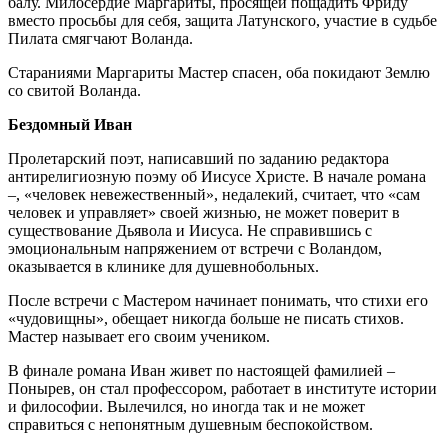
балу. Милосердие Маргариты, просящей пощадить Фриду
вместо просьбы для себя, защита Латунского, участие в судьбе
Пилата смягчают Воланда.
Стараниями Маргариты Мастер спасен, оба покидают Землю
со свитой Воланда.
Бездомный Иван
Пролетарский поэт, написавший по заданию редактора
антирелигиозную поэму об Иисусе Христе. В начале романа
–, «человек невежественный», недалекий, считает, что «сам
человек и управляет» своей жизнью, не может поверит в
существование Дьявола и Иисуса. Не справившись с
эмоциональным напряжением от встречи с Воландом,
оказывается в клинике для душевнобольных.
После встречи с Мастером начинает понимать, что стихи его
«чудовищны», обещает никогда больше не писать стихов.
Мастер называет его своим учеником.
В финале романа Иван живет по настоящей фамилией –
Понырев, он стал профессором, работает в институте истории
и философии. Вылечился, но иногда так и не может
справиться с непонятным душевным беспокойством.