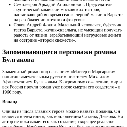
Семплеяров Аркадий Аполлонович. Председатель
акустической комиссии московских театров,
настаивающий во время сеанса черной магии в Варьете
на разоблачении «техники фокусов».
Соков Андрей Фокич. Маленький человечек, буфетчик
театра Варьете, жулик-сквалыга, не умеющий получать
радость от жизни, зарабатывающий нетрудовые деньги
на осетрине «второй свежести».
Запоминающиеся персонажи романа
Булгакова
Знаменитый роман под названием «Мастер и Маргарита»
написан замечательным русским писателем Михаилом
Афанасьевичем Булгаковым. К огромному сожалению, мир и
вся Россия прочли роман уже после смерти его создателя – в
1966 году.
Воланд
Одним из числа главных героев можно назвать Воланда. Он
является ничем иным, как воплощением Сатаны, Дьявола. Но
автор не показывает его как создание, творящее реальное
мракобесие. Наоборот: через Воланда Булгаков демонстрирует