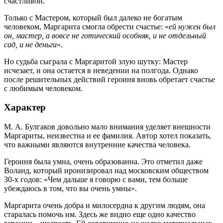
счастливой.
Только с Мастером, который был далеко не богатым
человеком, Маргарита смогла обрести счастье: «
ей нужен был
он, мастер, а вовсе не готический особняк, и не отдельный
сад, и не деньги
».
Но судьба сыграла с Маргаритой злую шутку: Мастер
исчезает, и она остается в неведении на полгода. Однако
после решительных действий героиня вновь обретает счастье
с любимым человеком.
Характер
М. А. Булгаков довольно мало внимания уделяет внешности
Маргариты, неизвестна и ее фамилия. Автор хотел показать,
что важными являются внутренние качества человека.
Героиня была умна, очень образованна. Это отметил даже
Воланд, который иронизировал над московским обществом
30‑х годов: «Чем дальше я говорю с вами, тем больше
убеждаюсь в том, что вы очень умны».
Маргарита очень добра и милосердна к другим людям, она
старалась помочь им. Здесь же видно еще одно качество