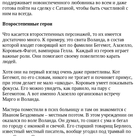
поддерживает новоиспеченного любовника во всем и даже
готова пойти на сделку с Сатаной, чтобы быть счастливой с
ним на всегда.
Второстепенные герои
Что касается второстепенных персонажей, то их имеется
достаточно много. К примеру, это свита Воланда, в состав
которой входят говорящий кот по фамилии Бегемот, Азазелло,
Коровьев-Фагот, вампирша Гелла. Каждый из героев играет
важные роли. Они помогают своему повелителю карать
людей.
Хотя они на первый взгляд очень даже приветливы. Кот
Бегемот, по его словам, никого не трогает и починяет примус,
при этом делает не мало «шкоды». Коровьев умеет показывать
фокусы. Его можно увидеть, как правило, на пару с
Бегемотом. А вот именно Азазелло организовал встречу
Марго и Воланда.
Мастера поместили в псих больницу и там он знакомится с
Иваном Бездомным – местным поэтом. В этом учреждении он
оказался по воле Воланда. Он думал, то сошел с ума и бегал
по городу с иконкой и свечой. Его старший товарищ Берлиоз,
известный местный писатель, вообще угодил под трамвай по