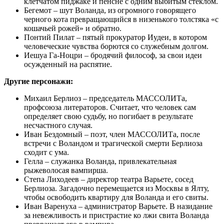
клетчатом пиджаке и пенсне с одним выбитым стеклом.
Бегемот – шут Воланда, из огромного говорящего
черного кота превращающийся в низенького толстяка «с
кошачьей рожей» и обратно.
Понтий Пилат – пятый прокуратор Иудеи, в котором
человеческие чувства борются со служебным долгом.
Иешуа Га-Ноцри – бродячий философ, за свои идеи
осужденный на распятие.
Другие персонажи:
Михаил Берлиоз – председатель МАССОЛИТа,
профсоюза литераторов. Считает, что человек сам
определяет свою судьбу, но погибает в результате
несчастного случая.
Иван Бездомный – поэт, член МАССОЛИТа, после
встречи с Воландом и трагической смерти Берлиоза
сходит с ума.
Гелла – служанка Воланда, привлекательная
рыжеволосая вампирша.
Степа Лиходеев – директор театра Варьете, сосед
Берлиоза. Загадочно перемещается из Москвы в Ялту,
чтобы освободить квартиру для Воланда и его свиты.
Иван Варенуха – администратор Варьете. В назидание
за невежливость и пристрастие ко лжи свита Воланда