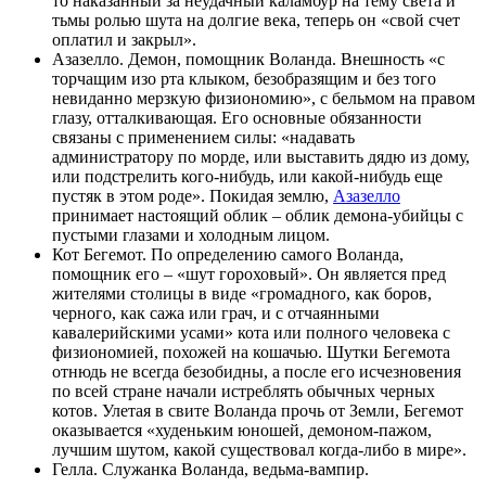
то наказанный за неудачный каламбур на тему света и
тьмы ролью шута на долгие века, теперь он «свой счет
оплатил и закрыл».
Азазелло. Демон, помощник Воланда. Внешность «с
торчащим изо рта клыком, безобразящим и без того
невиданно мерзкую физиономию», с бельмом на правом
глазу, отталкивающая. Его основные обязанности
связаны с применением силы: «надавать
администратору по морде, или выставить дядю из дому,
или подстрелить кого-нибудь, или какой-нибудь еще
пустяк в этом роде». Покидая землю,
Азазелло
принимает настоящий облик – облик демона-убийцы с
пустыми глазами и холодным лицом.
Кот Бегемот. По определению самого Воланда,
помощник его – «шут гороховый». Он является пред
жителями столицы в виде «громадного, как боров,
черного, как сажа или грач, и с отчаянными
кавалерийскими усами» кота или полного человека с
физиономией, похожей на кошачью. Шутки Бегемота
отнюдь не всегда безобидны, а после его исчезновения
по всей стране начали истреблять обычных черных
котов. Улетая в свите Воланда прочь от Земли, Бегемот
оказывается «худеньким юношей, демоном-пажом,
лучшим шутом, какой существовал когда-либо в мире».
Гелла. Служанка Воланда, ведьма-вампир.