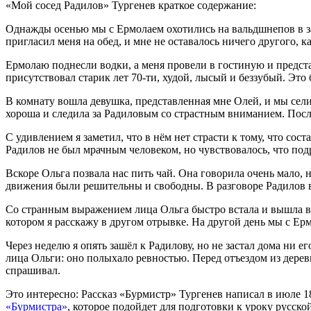
«Мой сосед Радилов» Тургенев краткое содержание:
Однажды осенью мы с Ермолаем охотились на вальдшнепов в за
пригласил меня на обед, и мне не оставалось ничего другого, 
Ермолаю поднесли водки, а меня провели в гостиную и предст
присутствовал старик лет 70-ти, худой, лысый и беззубый. Э
В комнату вошла девушка, представленная мне Олей, и мы сели 
хороша и следила за Радиловым со страстным вниманием. Посл
С удивлением я заметил, что в нём нет страсти к тому, что сос
Радилов не был мрачным человеком, но чувствовалось, что под
Вскоре Ольга позвала нас пить чай. Она говорила очень мало, 
движения были решительны и свободны. В разговоре Радилов в
Со странным выражением лица Ольга быстро встала и вышла в с
котором я расскажу в другом отрывке. На другой день мы с Ерм
Через неделю я опять зашёл к Радилову, но не застал дома ни ег
лица Ольги: оно полыхало ревностью. Перед отъездом из деревн
спрашивал.
Это интересно: Рассказ «Бурмистр» Тургенев написал в июле 
«Бурмистра»
, которое подойдет для подготовки к уроку русско