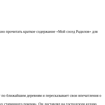
ожно прочитать краткое содержание «Мой сосед Радилов» для
ит по ближайшим деревням и пересказывает свои впечатления о
у старинного покроя». Он доставлял на господскую кухню