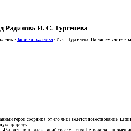
д Радилов» И. С. Тургенева
борник «
Записки охотника
» И. С. Тургенева. На нашем сайте м
лавный герой сборника, от его лица ведется повествование. Езд
ную природу.
 45‑и лет, принадлежавший соседу Петра Петровича – «помещик