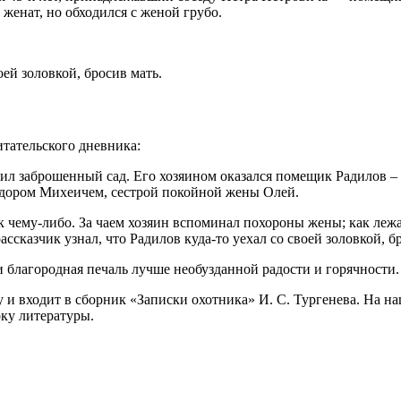
 женат, но обходился с женой грубо.
оей золовкой, бросив мать.
тательского дневника:
жил заброшенный сад. Его хозяином оказался помещик Радилов – 
дором Михеичем, сестрой покойной жены Олей.
 к чему-либо. За чаем хозяин вспоминал похороны жены; как лежа
ссказчик узнал, что Радилов куда-то уехал со своей золовкой, б
а и благородная печаль лучше необузданной радости и горячности.
у и входит в сборник «Записки охотника» И. С. Тургенева. На 
оку литературы.