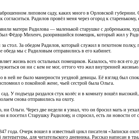
брошенном липовом саду, каких много в Орловской губернии. О
как согласиться. Радилов провёл меня через огород к стареньком
авили матери Радилова — маленькой старушке с добреньким, ху
то был Фёдор Михеич, разорившийся помещик, который жил у Ради
за стол. За обедом Радилов, который служил в пехотном полку, п
е обеда мы с Радиловым отправились в его кабинет.
тавляет жизнь всех остальных помещиков. Казалось, что вся его 
ружиться он ни с кем не мог, оттого что жил внутренней жизнью
но в ней не было манерности уездной девицы. Её взгляд был спок
спомнил о покойной жене, чьей сестрой была Ольга.
ад. У подъезда раздался стук колёс и в комнату вошёл высокий
олаем снова отправились на охоту.
о, ни Ольги. Через две недели я узнал, что он бросил мать и уеха
и я посетил Старушку Радилову, и спросил, есть ли новости от с
1847 года. Очерк вошел в известный цикл писателя «Записки ох
й литературы, для читательского дневника. Рассказ написан в т