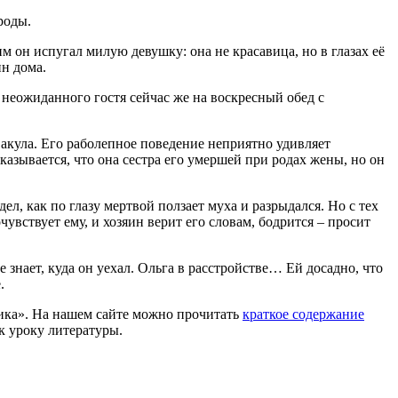
роды.
м он испугал милую девушку: она не красавица, но в глазах её
ин дома.
т неожиданного гостя сейчас же на воскресный обед с
 акула. Его раболепное поведение неприятно удивляет
Оказывается, что она сестра его умершей при родах жены, но он
л, как по глазу мертвой ползает муха и разрыдался. Но с тех
чувствует ему, и хозяин верит его словам, бодрится – просит
е знает, куда он уехал. Ольга в расстройстве… Ей досадно, что
.
ника». На нашем сайте можно прочитать
краткое содержание
к уроку литературы.