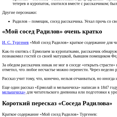
тетерев и куропаток, охотился вместе с рассказчиком; был
Другие персонажи:
Радилов – помещик, сосед рассказчика. Уехал прочь со св
«Мой сосед Радилов» очень кратко
И. С. Тургенев
«Мой сосед Радилов» краткое содержание для чи
Как-то охотясь с Ермолаем за куропатками, рассказчик обнару
познакомил гостей со своей матушкой, бывшим помещиком Фе
За обедом рассказчик никак не мог в соседе «открыть страсти»
отметил, что любое несчастье можно перенести. Через неделю ра
Рассказ учит тому, что, конечно, нельзя отчаиваться, но иногд
Еще один рассказ «Ермолай и мельничиха» написан в 1847 год
мельничиха»
для читательского дневника или подготовки к ур
Короткий пересказ «Соседа Радилова»
Краткое содержание «Мой сосед Радилов» Тургенев: