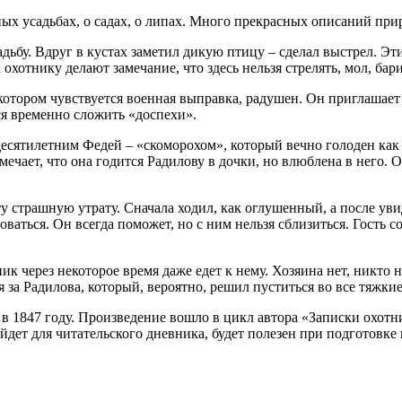
ных усадьбах, о садах, о липах. Много прекрасных описаний при
адьбу. Вдруг в кустах заметил дикую птицу – сделал выстрел. Эти
 охотнику делают замечание, что здесь нельзя стрелять, мол, бар
в котором чувствуется военная выправка, радушен. Он приглашае
я временно сложить «доспехи».
идесятилетним Федей – «скоморохом», который вечно голоден как
мечает, что она годится Радилову в дочки, но влюблена в него. 
 страшную утрату. Сначала ходил, как оглушенный, а после увиде
ваться. Он всегда поможет, но с ним нельзя сблизиться. Гость со
ик через некоторое время даже едет к нему. Хозяина нет, никто н
 за Радилова, который, вероятно, решил пуститься во все тяжкие
 в 1847 году. Произведение вошло в цикл автора «Записки охот
йдет для читательского дневника, будет полезен при подготовке 