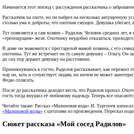
Начинается этот эпизод с рассуждения рассказчика о заброшен
Рассказчик на охоте, но он набрел на несколько запущенную ус
столько ума и доброты, что охотник смущен. Девушка убегает, а
Тут появляется и сам хозяин – Радилов. Человек средних лет, 
«трепещущим» желе. Охотнику неудобно отказаться, приходитс
В доме он знакомится с престарелой мамой хозяина, с его сем
охотника. Тут же встречает он ту самую девушку – Ольгу. Он за
до сих пор держит девушку на расстоянии.
Проникнувшись к гостю, Радилов рассказывает, как пережил эту
пор он, хоть и сочувствует людям, но ничем не может заинтересо
Федю сплясать.
После до рассказчика доходит весть, что Радилов пропал. Охотн
гость тогда внушил её любимому надежду. Теперь все опасаются
Читайте также: Рассказ «Малиновая вода» И. Тургенев написал
«Малиновой воды»
с цитатами из произведения. Пересказ подо
Сюжет рассказа «Мой сосед Радилов»