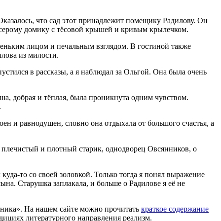
казалось, что сад этот принадлежит помещику Радилову. Он
у, серому домику с тёсовой крышей и кривым крылечком.
деньким лицом и печальным взглядом. В гостиной также
лова из милости.
устился в рассказы, а я наблюдал за Ольгой. Она была очень
душа, добрая и тёплая, была проникнута одним чувством.
.
оен и равнодушен, словно она отдыхала от большого счастья, а
, плечистый и плотный старик, однодворец Овсянников, о
л куда-то со своей золовкой. Только тогда я понял выражение
ына. Старушка заплакала, и больше о Радилове я её не
отника». На нашем сайте можно прочитать
краткое содержание
радициях литературного направления реализм.